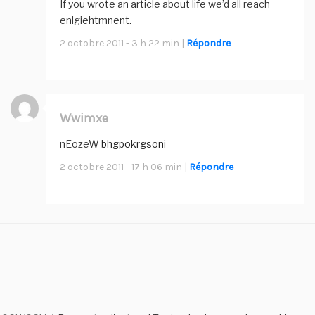
If you wrote an article about life we’d all reach
enlgiehtmnent.
2 octobre 2011 - 3 h 22 min |
Répondre
Wwimxe
nEozeW
bhgpokrgsoni
2 octobre 2011 - 17 h 06 min |
Répondre