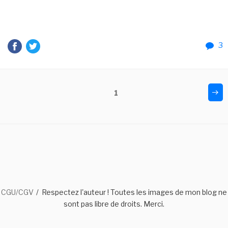
3
Navigation
Pag
Page
1
sui
des
articles
CGU/CGV
Respectez l'auteur ! Toutes les images de mon blog ne
sont pas libre de droits. Merci.