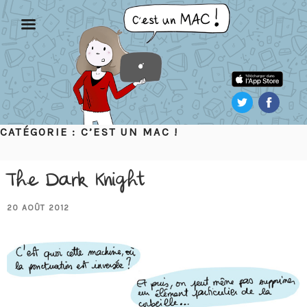
Aller
au
contenu
principal
CATÉGORIE :
C’EST UN MAC !
The Dark Knight
PUBLIÉ
20 AOÛT 2012
LE