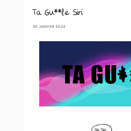
Ta Gu**le Siri
PUBLIÉ
30 JANVIER 2022
LE