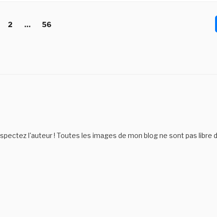
age
Page
Page
2
…
56
pectez l'auteur ! Toutes les images de mon blog ne sont pas libre de