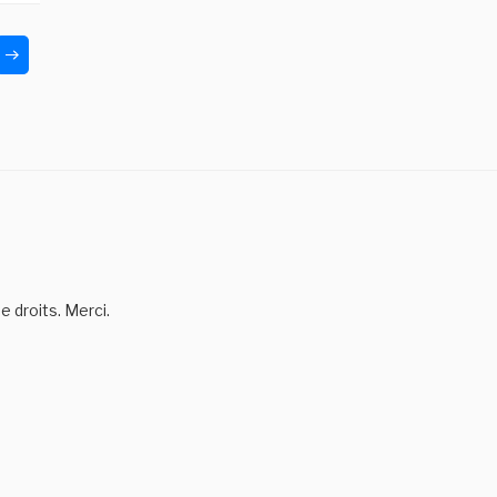
Page
suivante
 droits. Merci.