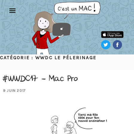
Aller
au
contenu
principal
CATÉGORIE :
WWDC LE PÉLERINAGE
#WWDC17 – Mac Pro
PUBLIÉ
9 JUIN 2017
LE