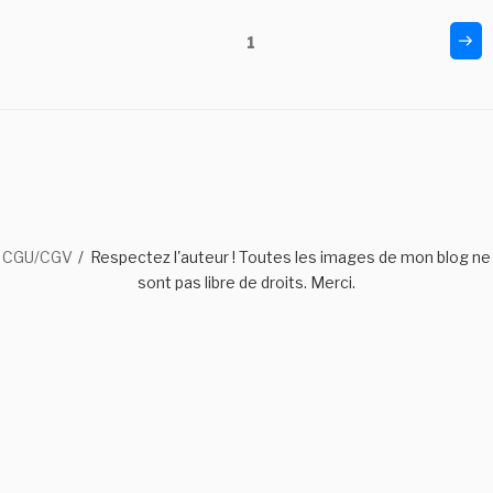
Navigation
Pag
Page
1
sui
des
articles
CGU/CGV
Respectez l'auteur ! Toutes les images de mon blog ne
sont pas libre de droits. Merci.