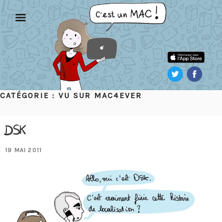
Aller
au
contenu
principal
CATÉGORIE :
VU SUR MAC4EVER
DSK
PUBLIÉ
19 MAI 2011
LE