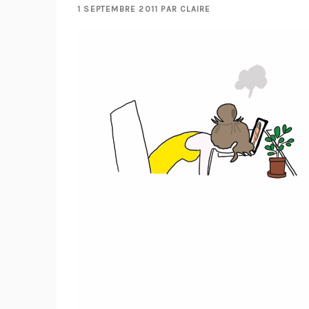
PUBLIÉ
1 SEPTEMBRE 2011
PAR
CLAIRE
LE