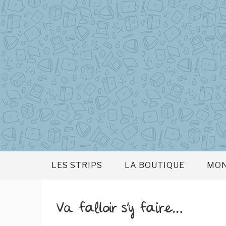
Aller
au
contenu
principal
LES STRIPS
LA BOUTIQUE
MON
Va falloir s’y faire…