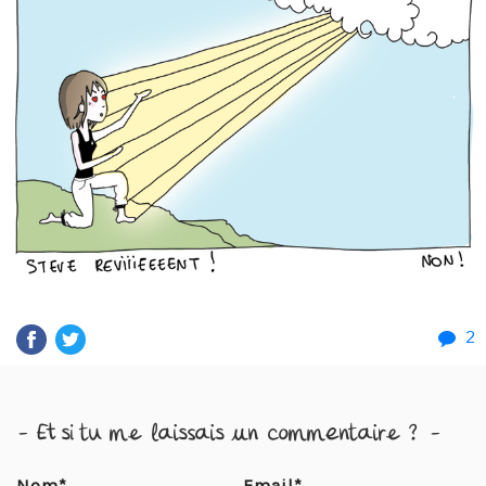
2
- Et si tu me laissais un commentaire ? -
Nom*
Email*