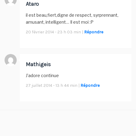
Ataro
il est beau,fiert,digne de respect, syrprennant,
amusant, intelligent… Il est moi :P
20 février 2014 - 23 h 03 min |
Répondre
Mathigeis
J’adore continue
27 juillet 2014 - 13 h 44 min |
Répondre