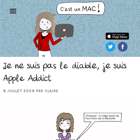
Aller
au
contenu
principal
Je ne suis pas le diable, je suis
Apple Addict
PUBLIÉ
8 JUILLET 2009
PAR
CLAIRE
LE