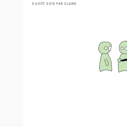
PUBLIÉ
3 AOÛT 2012
PAR
CLAIRE
LE