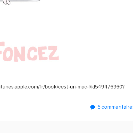
/itunes.apple.com/fr/book/cest-un-mac-!/id549476960?
5
commentaire