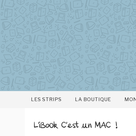
Aller
au
contenu
principal
LES STRIPS
LA BOUTIQUE
MON
L’iBook C’est un MAC !