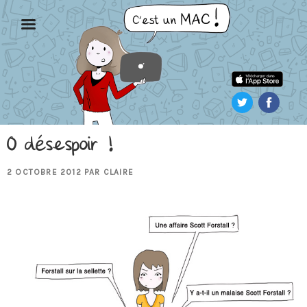
Aller
au
contenu
principal
O désespoir !
PUBLIÉ
2 OCTOBRE 2012
PAR
CLAIRE
LE