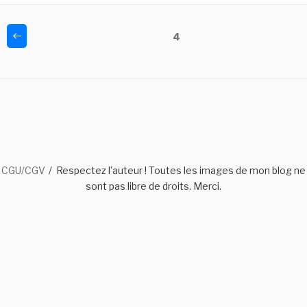
Navigation
Page
Page
4
précédente
des
articles
CGU/CGV
Respectez l'auteur ! Toutes les images de mon blog ne
sont pas libre de droits. Merci.