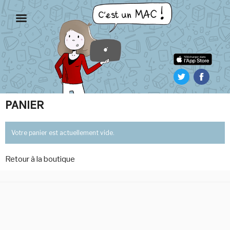
Aller
au
contenu
principal
PANIER
Votre panier est actuellement vide.
Retour à la boutique